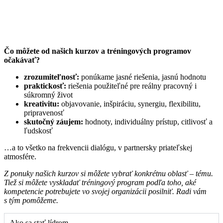
Čo môžete od
našich
kurzov a tréningových programov
očakávať?
zrozumiteľnosť:
ponúkam
e
jasné riešenia, jasnú hodnotu
praktickosť:
riešenia použiteľné pre reálny pracovný i
súkromný život
kreativitu:
objavovanie, inšpiráciu, synergiu, flexibilitu,
pripravenosť
skutočný záujem:
hodnoty, individuálny prístup, citlivosť a
ľudskosť
…a to všetko na frekvencii dialógu, v partnersky priateľskej
atmosfére.
Z ponuky našich kurzov si môžete vybrať konkrétnu oblasť – tému.
Tiež si môžete vyskladať tréningový program podľa toho, aké
kompetencie potrebujete vo svojej organizácii posilniť.
Radi vám
s tým pomôžeme.
Ako sa stať lídrom